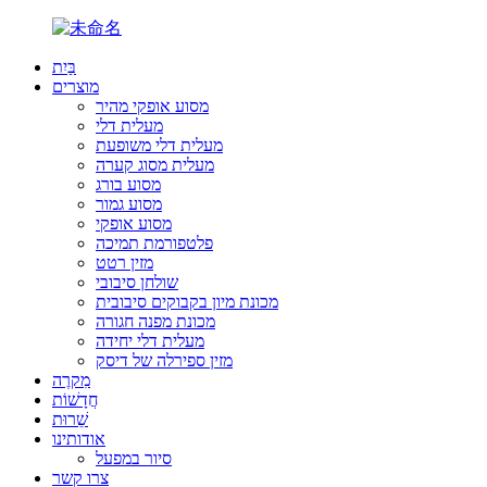
בַּיִת
מוצרים
מסוע אופקי מהיר
מעלית דלי
מעלית דלי משופעת
מעלית מסוג קערה
מסוע בורג
מסוע גמור
מסוע אופקי
פלטפורמת תמיכה
מזין רטט
שולחן סיבובי
מכונת מיון בקבוקים סיבובית
מכונת מפנה חגורה
מעלית דלי יחידה
מזין ספירלה של דיסק
מִקרֶה
חֲדָשׁוֹת
שֵׁרוּת
אודותינו
סיור במפעל
צרו קשר