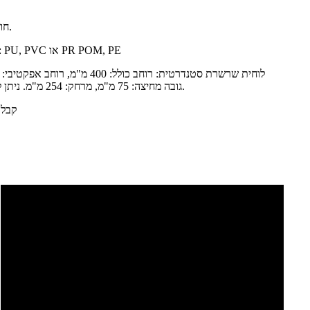
1. חומר גוף: נירוסטה 304, פלדת פחמן.
2. חומר מגע: SS 304#, חומר חגורה: PU, PVC או PR POM, PE
גובה מחיצה: 75 מ"מ, מרחק: 254 מ"מ. ניתן לבחור נתונים בהתאם לחומר ולכמות.
4. ק