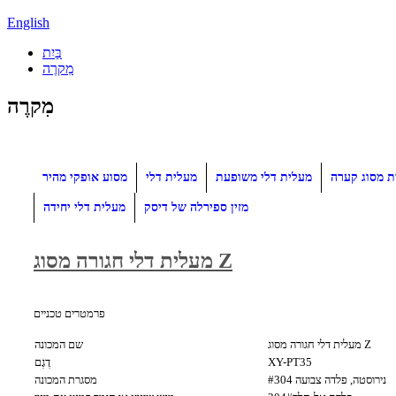
English
בַּיִת
מִקרֶה
מִקרֶה
ת מסוג קערה
מעלית דלי משופעת
מעלית דלי
מסוע אופקי מהיר
מזין ספירלה של דיסק
מעלית דלי יחידה
מעלית דלי חגורה מסוג Z
פרמטרים טכניים
מעלית דלי חגורה מסוג Z
שם המכונה
XY-PT35
דֶגֶם
#304 נירוסטה, פלדה צבועה
מסגרת המכונה