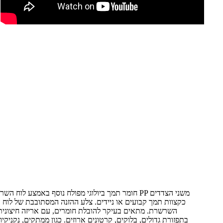
חומר תמך ביולוגי מפולח נוסף באמצע לוח השרשרת, וניתן
כקצוות תמך קבועים או ניידים. צלע ההזנה המסתובבת של לוח 
השרשרת. מתאים בעיקר להובלת חומרים, עם אריזה חיצונית,
בתפזורת גדולים, בלוקים, קרטונים ארוזים. כגון ממתקים, נקניקיות