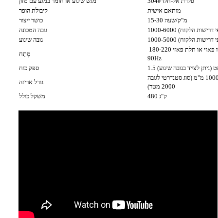
304#פלדת אל-חלד
מגש שינוע או חומר במגע עם מזון
מותאם אישית
קיבולת הופר
15-30 מ"ק/שעה
כושר ייצור
 לפי דרישות הלקוח)
גובה המכונה
 לפי דרישות הלקוח)
גובה שינוע
חד פאזי, דו פאזי או תלת פאזי 180-220V, תלת פאזי 350V-450V; 50-
מֶתַח
90Hz
וואט (ניתן לצייד בגובה שינוע)
ספק כוח
אורך 3100 מ"מ * רוחב 800 מ"מ * גובה 1000 מ"מ (סוג סטנדרטי לגובה
גודל אריזה
2000 מטר)
480 ק"ג
משקל כולל