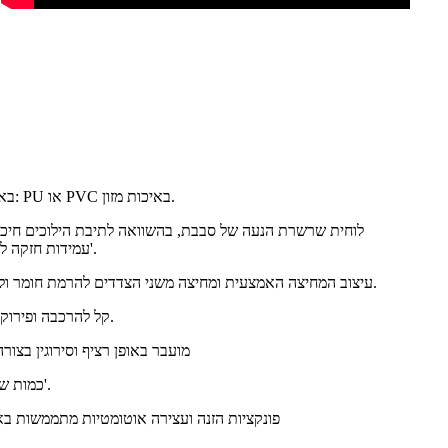
1. לוח שרשרת: PP באיכות מזון / מסוע: PU או PVC באיכות מזון.
עמידות חזקה לחמצון, ללא שחיקה; כושר נשיאה וכו'.
3. עיצוב המחיצה האמצעית ומחיצה משני הצדדים להרמת חומר ולמניעת דליפת חומר משני הצדדים.
4. קל להרכבה ופירוק ומסוע ניתן לניקוי ותחזוקה בקלות.
5. מועבר באופן רציף וסירוגין בצ
6. כמות שינוע גדולה ודרגת הרמה גבוהה וכו'.
7. פונקציות הזנה ועצירה אוטומטיות מתממשות 