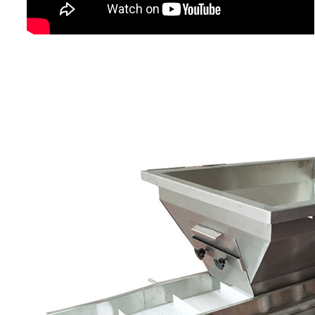
סדרת מזין ויברטורי: