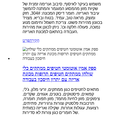
משמש בעיקר לאיסוף, סיבוב וערימה זמנית של
שקיות מזון מהמסוע המוגמר והמתנה להמשך
עיבוד האריזה. חומר דיסק המכונה: 304#, חזק
ומוצק, מראה טוב, עמיד. בטוח ובריא. מצויד
בכוונון מהירות פשוט. צריכת חשמל וחימום מנוע
נמוכה, פעולה חלקה וכו'. ניתן לכוונן את מהירות
העבודה בהתאם למכונת האריזה.
חֲקִירָה
פְּרָט
ספק אמין אוטומטי חטיפים ממתקים כלי
שולחן ממתקים חטיפים תרופות מכונת
אריזה עם יתרון חיסכון בעבודה
מתאים לחטיפים כגון ממתקים, זרעי מלון, ג'לי,
קפואים, פיסטוקים, בוטנים, אגוזים, שקדים,
צימוקים; מזון לחיות מחמד; מזון תפוח; חומרה,
תרכובות פלסטיק וצורות גרגיריות, פתיתים,
רצועות, עגולות אחרות. שקילה ואריזה כמותית
של חומרים כגון צורות לא סדירות.