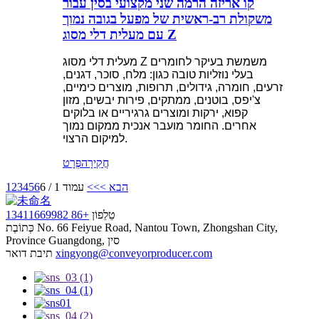
קו אריזה הרמה שני מקצועי בסין עבור
משקולת רב-ראשית של מפעל בגובה נמוך
עם מעלית דלי מסוג Z
מעלית דלי מסוג Z משמשת בעיקר לחומרים
בעלי נוזליות טובה כגון: מלח, סוכר, דגנים,
זרעים, חומרה, גידולים, תרופות, מוצרים כימיים,
צ'יפס, בוטנים, ממתקים, פירות יבשים, מזון
קפוא, ירקות ומוצרים גרגיריים או בלוקים
אחרים. החומר מועבר אנכית ממקום נמוך
למיקום הרצוי.
חֲקִירָה
פְּרָט
הבא >
>>
עמוד 1 / 6
6
5
4
3
2
1
טֵלֵפוֹן
+86 13411669982
No. 66 Feiyue Road, Nantou Town, Zhongshan City,
כְּתוֹבֶת
Province Guangdong, סין
xingyong@conveyorproducer.com
תיבת דואר