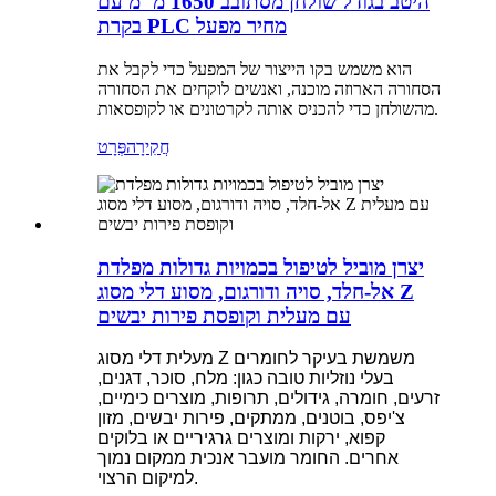
היטב בגודל שולחן מסתובב 1650 מ"מ עם
בקרת PLC מחיר מפעל
הוא משמש בקו הייצור של המפעל כדי לקבל את
הסחורה הארוזה מוכנה, ואנשים לוקחים את הסחורה
מהשולחן כדי להכניס אותה לקרטונים או לקופסאות.
חֲקִירָה
פְּרָט
יצרן מוביל לטיפול בכמויות גדולות מפלדת
אל-חלד, סויה ודורגום, מסוע דלי מסוג Z
עם מעלית וקופסת פירות יבשים
מעלית דלי מסוג Z משמשת בעיקר לחומרים
בעלי נוזליות טובה כגון: מלח, סוכר, דגנים,
זרעים, חומרה, גידולים, תרופות, מוצרים כימיים,
צ'יפס, בוטנים, ממתקים, פירות יבשים, מזון
קפוא, ירקות ומוצרים גרגיריים או בלוקים
אחרים. החומר מועבר אנכית ממקום נמוך
למיקום הרצוי.