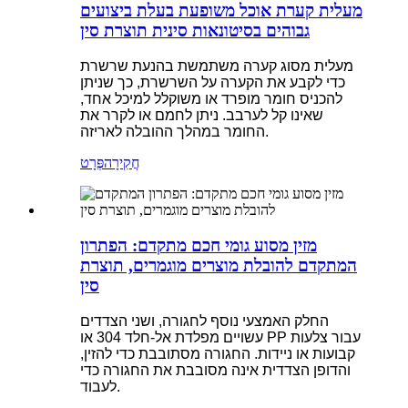
מעלית קערת אוכל משופעת בעלת ביצועים
גבוהים בסיטונאות סינית תוצרת סין
מעלית מסוג קערה משתמשת בהנעת שרשרת
כדי לקבע את הקערה על השרשרת, כך שניתן
להכניס חומר מופרד או משוקלל למיכל אחד,
שאינו קל לערבב. ניתן לחמם או לקרר את
החומר במהלך ההובלה לאריזה.
חֲקִירָה
פְּרָט
מזין מסוע גומי חכם מתקדם: הפתרון
המתקדם להובלת מוצרים מוגמרים, תוצרת
סין
החלק האמצעי נוסף לחגורה, ושני הצדדים
עשויים מפלדת אל-חלד 304 או PP עבור צלעות
קבועות או ניידות. החגורה מסתובבת כדי להזין,
והדופן הצדדית אינה מסובבת את החגורה כדי
לעבוד.