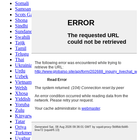
Somali
Samoan
Scots Gaelic
Shona
Sindhi
Sundanese
Swahili
Tajik
Tamil
Telugu
Thai
Ukrainian
Urdu
Uzbek
Vietnamese
Welsh
Xhosa
Yiddish
Yoruba
Zulu
Kinyarwanda
Tatar
Oriya
Turkmen
Uyghur