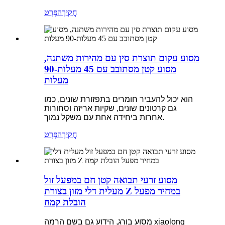
חֲקִירָה
פְּרָט
מסוע עקום תוצרת סין עם מהירות משתנה,
מסוע קטן מסתובב עם 45 מעלות-90
מעלות
הוא יכול להעביר חומרים בתפזורת שונים, כמו
גם קרטונים שונים, שקיות אריזה וסחורות
אחרות ביחידה אחת עם משקל נמוך.
חֲקִירָה
פְּרָט
מסוע זרעי תבואה קטן חם במפעל זול
מעלית דלי מזון בצורת Z במחיר מפעל
הובלת קמח
מסוע בורג, הידוע גם בשם הרמה xiaolong