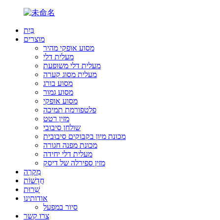
בַּיִת
מוצרים
מסוע אופקי מהיר
מעלית דלי
מעלית דלי משופעת
מעלית מסוג קערה
מסוע בורג
מסוע גמור
מסוע אופקי
פלטפורמת תמיכה
מזין רטט
שולחן סיבובי
מכונת מיון בקבוקים סיבובית
מכונת מפנה חגורה
מעלית דלי יחידה
מזין ספירלה של דיסק
מִקרֶה
חֲדָשׁוֹת
שֵׁרוּת
אודותינו
סיור במפעל
צרו קשר