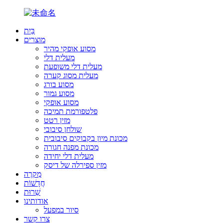
בַּיִת
מוצרים
מסוע אופקי מהיר
מעלית דלי
מעלית דלי משופעת
מעלית מסוג קערה
מסוע בורג
מסוע גמור
מסוע אופקי
פלטפורמת תמיכה
מזין רטט
שולחן סיבובי
מכונת מיון בקבוקים סיבובית
מכונת מפנה חגורה
מעלית דלי יחידה
מזין ספירלה של דיסק
מִקרֶה
חֲדָשׁוֹת
שֵׁרוּת
אודותינו
סיור במפעל
צרו קשר