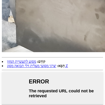
קוֹדֵם:
מסוע לתעשיית המזון
יצרני מסועי מעלית דלי תבואה מסוג Z
הַבָּא: