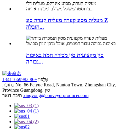
מעלית מסוג קערה מעלית קערה סוג Z
הובלה...
סין מקצועית סין מכירה חמה באיכות
גבוהה...
טֵלֵפוֹן
+86 13411669982
No. 66 Feiyue Road, Nantou Town, Zhongshan City,
כְּתוֹבֶת
Province Guangdong, סין
xingyong@conveyorproducer.com
תיבת דואר